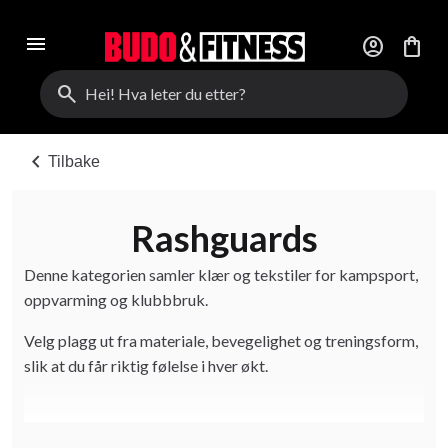
menu
account_circle
shopping_bag
search
chevron_left
Tilbake
Rashguards
Denne kategorien samler klær og tekstiler for kampsport,
oppvarming og klubbbruk.
Velg plagg ut fra materiale, bevegelighet og treningsform,
slik at du får riktig følelse i hver økt.