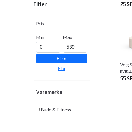
25 S
Filter
Pris
Min
Max
Filter
Velg 
Klar
hvit 
55 S
Varemerke
Budo & Fitness