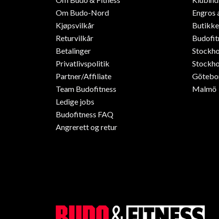
Om Budo-Nord
Engros 
Kjøpsvilkår
Butikke
Returvilkår
Budofit
Betalinger
Stockh
Privatlivspolitik
Stockho
Partner/Affiliate
Götebo
Team Budofitness
Malmö
Ledige jobs
Budofitness FAQ
Angrerett og retur