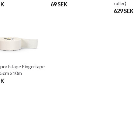
ruller)
EK
69 SEK
629 SEK
Sportstape Fingertape
2,5cm x10m
EK