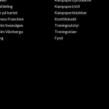
afdeling
Kampsport/stil
r på kartet
Kampsportklubber
ness Franchise
Kosttilskudd
olm Sveavägen
Treningsutstyr
lm Västberga
Treningsklær
rg
Fynd