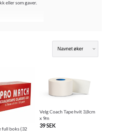
kk eller som gaver.
Velg Coach Tape hvit 3,8cm
x 9m
39 SEK
 full boks (32