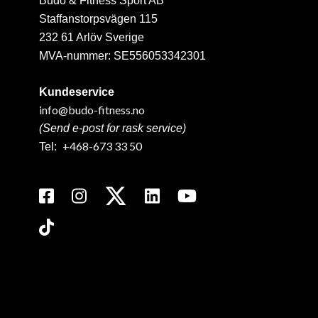
Budo & Fitness Sport AB
Staffanstorpsvägen 115
232 61 Arlöv Sverige
MVA-nummer: SE556053342301
Kundeservice
info@budo-fitness.no
(Send e-post for rask service)
+468-673 33 50
Tel: