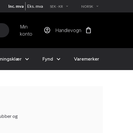
Inc. mva
Eks. mva
SEK - KR
NORSK
EXPAND_MORE
EXPAND_MORE
Min
account_circle
shopping_bag
Handlevogn
konto
expand_more
expand_more
ningsklær
Fynd
Varemerker
lubber og