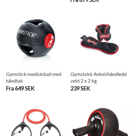
Gymstick medisinball med
Gymstokk Ankel/håndledd
håndtak
vekt 2 x 2 kg
Fra 649 SEK
239 SEK