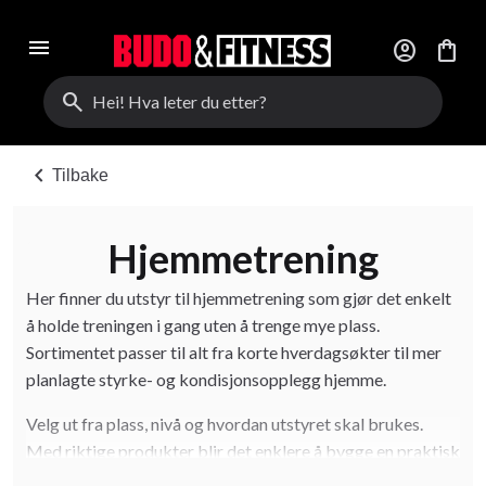
menu
account_circle
shopping_bag
search
chevron_left
Tilbake
Hjemmetrening
Her finner du utstyr til hjemmetrening som gjør det enkelt
å holde treningen i gang uten å trenge mye plass.
Sortimentet passer til alt fra korte hverdagsøkter til mer
planlagte styrke- og kondisjonsopplegg hjemme.
Velg ut fra plass, nivå og hvordan utstyret skal brukes.
Med riktige produkter blir det enklere å bygge en praktisk
rutine som varer over tid.