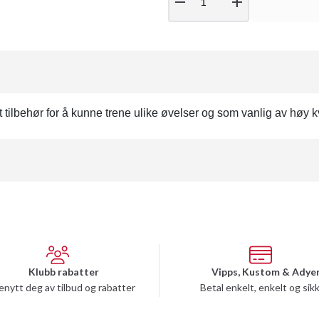
remove
add
 tilbehør for å kunne trene ulike øvelser og som vanlig av høy kv
Klubb rabatter
Vipps, Kustom & Adye
enytt deg av tilbud og rabatter
Betal enkelt, enkelt og sik