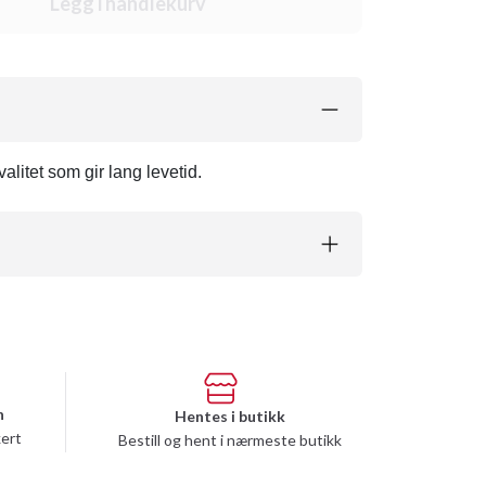
Legg i handlekurv
alitet som gir lang levetid.
n
Hentes i butikk
kert
Bestill og hent i nærmeste butikk