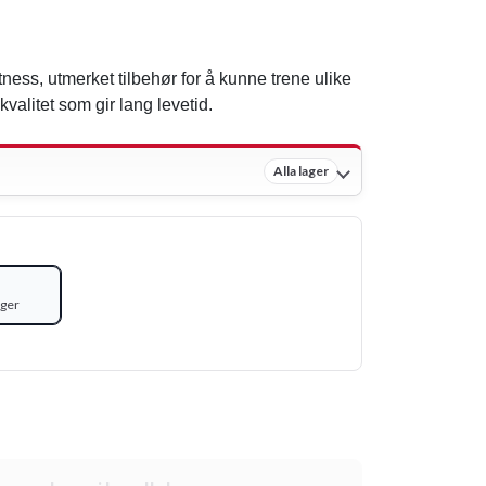
tness, utmerket tilbehør for å kunne trene ulike
valitet som gir lang levetid.
Alla lager
ager