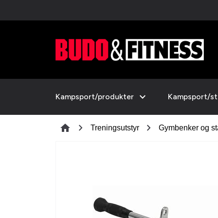
expand_more
Kampsport/produkter
Kampsport/sti
chevron_right
chevron_right
home
Treningsutstyr
Gymbenker og st