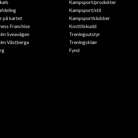
dkøb
Kampsport/produkter
afdeling
Kampsport/stil
r på kartet
Kampsportklubber
ness Franchise
Kosttilskudd
olm Sveavägen
Treningsutstyr
lm Västberga
Treningsklær
rg
Fynd