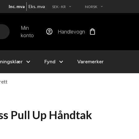
Inc. mva
Eks. mva
SEK - KR
NORSK
EXPAND_MORE
EXPAND_MORE
Min
account_circle
shopping_bag
Handlevogn
konto
expand_more
expand_more
ningsklær
Fynd
Varemerker
rett
ss Pull Up Håndtak