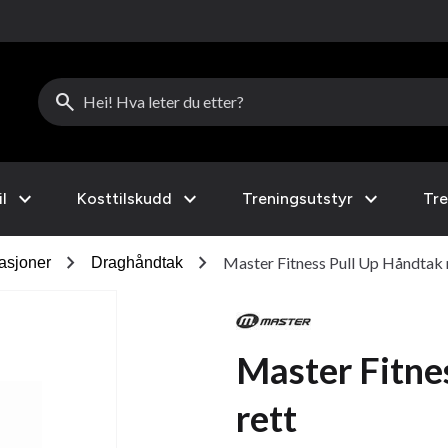
search
expand_more
expand_more
expand_more
l
Kosttilskudd
Treningsutstyr
Tre
chevron_right
chevron_right
Master Fitness Pull Up Håndtak 
asjoner
Draghåndtak
Master Fitne
rett