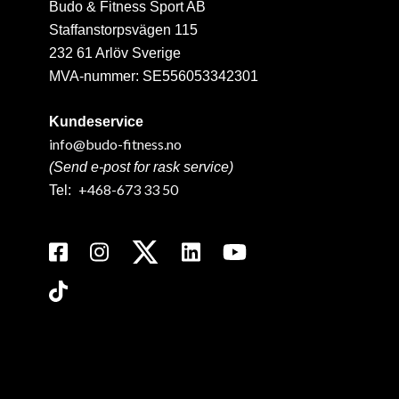
Budo & Fitness Sport AB
Staffanstorpsvägen 115
232 61 Arlöv Sverige
MVA-nummer: SE556053342301
Kundeservice
info@budo-fitness.no
(Send e-post for rask service)
+468-673 33 50
Tel: