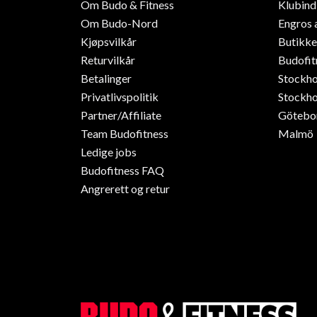
Om Budo & Fitness
Klubin
Om Budo-Nord
Engros 
Kjøpsvilkår
Butikke
Returvilkår
Budofit
Betalinger
Stockh
Privatlivspolitik
Stockho
Partner/Affiliate
Götebo
Team Budofitness
Malmö
Ledige jobs
Budofitness FAQ
Angrerett og retur