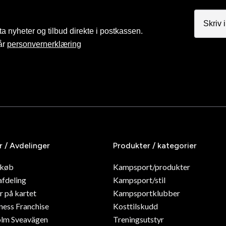
a nyheter og tilbud direkte i postkassen.
år
personvernerklæring
r / Avdelinger
Produkter / kategorier
dkøb
Kampsport/produkter
afdeling
Kampsport/stil
r på kartet
Kampsportklubber
ness Franchise
Kosttilskudd
olm Sveavägen
Treningsutstyr