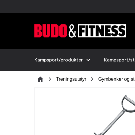
expand_more
Kampsport/produkter
Kampsport/sti
chevron_right
chevron_right
home
Treningsutstyr
Gymbenker og st