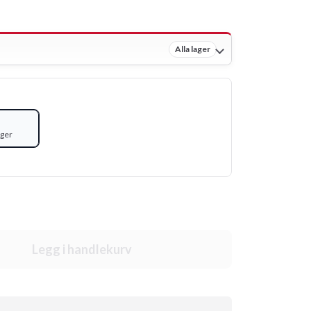
Alla lager
ager
Legg i handlekurv