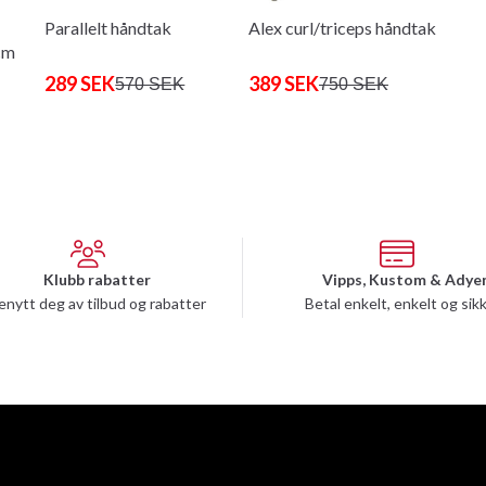
Parallelt håndtak
Alex curl/triceps håndtak
cm
289 SEK
389 SEK
570 SEK
750 SEK
Klubb rabatter
Vipps, Kustom & Adye
enytt deg av tilbud og rabatter
Betal enkelt, enkelt og sik