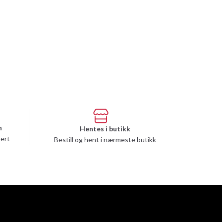
n
Hentes i butikk
kert
Bestill og hent i nærmeste butikk