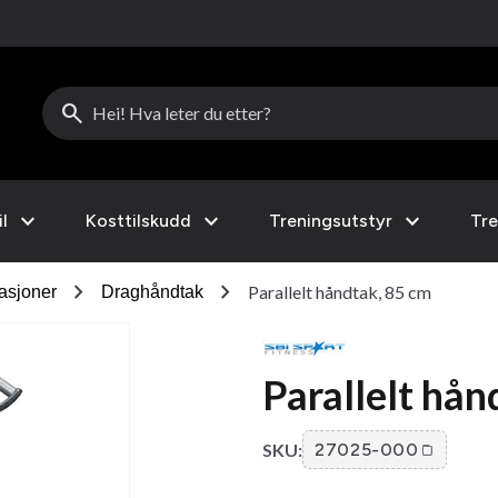
search
expand_more
expand_more
expand_more
l
Kosttilskudd
Treningsutstyr
Tre
chevron_right
chevron_right
Parallelt håndtak, 85 cm
asjoner
Draghåndtak
Parallelt hån
SKU:
27025-000