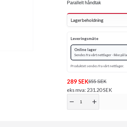
Parallelt håndtak
Lagerbeholdning
Leveringsmåte
Online lager
Sendes fra vårt nettlager - Ikke på l
Produktet sendes fra vårt nettlager.
289 SEK
655 SEK
eks mva: 231.20 SEK
remove
add