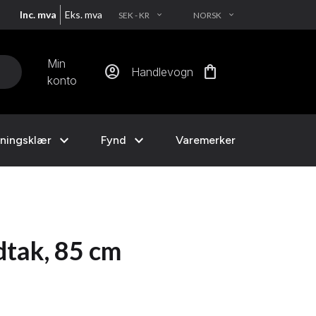
Inc. mva
Eks. mva
SEK - KR
NORSK
EXPAND_MORE
EXPAND_MORE
Min
account_circle
shopping_bag
Handlevogn
konto
expand_more
expand_more
ningsklær
Fynd
Varemerker
dtak, 85 cm