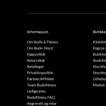
Informasjon
Butikke
Om Budo & Fitness
Klubin
Om Budo-Nord
Engros 
Kjøpsvilkår
Butikke
Returvilkår
Budofit
Betalinger
Stockh
Privatlivspolitik
Stockho
Partner/Affiliate
Götebo
Team Budofitness
Malmö
Ledige jobs
Budofitness FAQ
Angrerett og retur