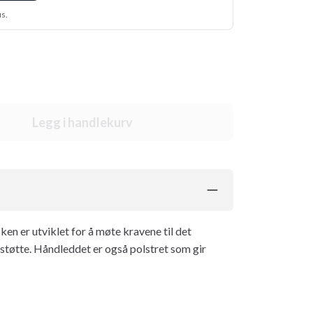
us.
Legg i handlekurv
en er utviklet for å møte kravene til det
støtte. Håndleddet er også polstret som gir