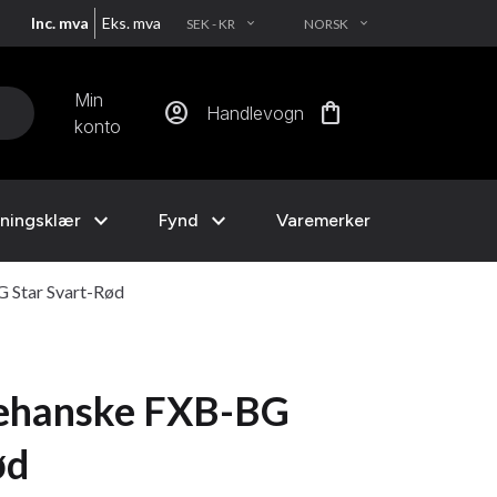
Inc. mva
Eks. mva
SEK - KR
NORSK
EXPAND_MORE
EXPAND_MORE
Min
account_circle
shopping_bag
Handlevogn
konto
expand_more
expand_more
ningsklær
Fynd
Varemerker
 Star Svart-Rød
sehanske FXB-BG
ød