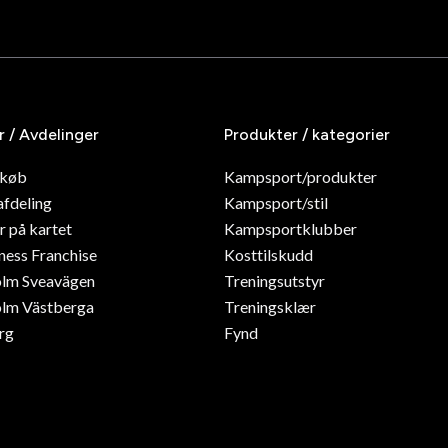
r / Avdelinger
Produkter / kategorier
dkøb
Kampsport/produkter
afdeling
Kampsport/stil
r på kartet
Kampsportklubber
ness Franchise
Kosttilskudd
olm Sveavägen
Treningsutstyr
lm Västberga
Treningsklær
rg
Fynd