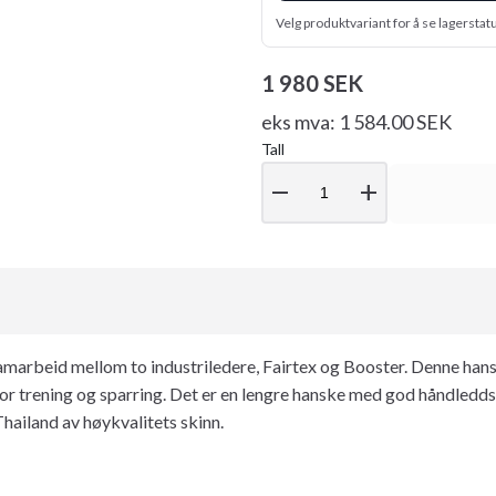
Velg produktvariant for å se lagerstat
1 980 SEK
eks mva: 1 584.00 SEK
Tall
remove
add
marbeid mellom to industriledere, Fairtex og Booster. Denne hansk
r trening og sparring. Det er en lengre hanske med god håndledds
hailand av høykvalitets skinn.