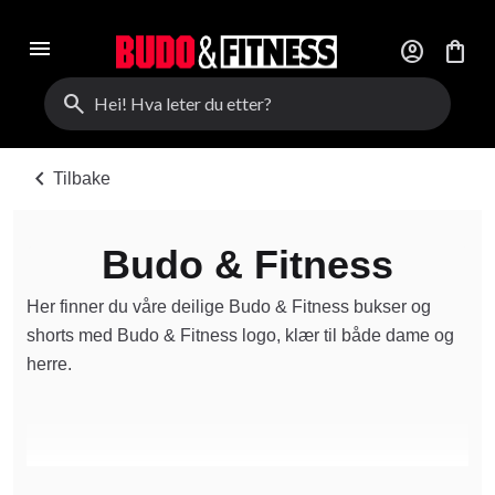
menu
account_circle
shopping_bag
search
chevron_left
Tilbake
Budo & Fitness
Her finner du våre deilige Budo & Fitness bukser og
shorts med Budo & Fitness logo, klær til både dame og
herre.