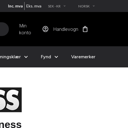
Inc. mva
Eks. mva
SEK - KR
NORSK
EXPAND_MORE
EXPAND_MORE
Min
account_circle
shopping_bag
Handlevogn
konto
expand_more
expand_more
ningsklær
Fynd
Varemerker
tness