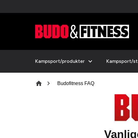
expand_more
Kampsport/produkter
Kampsport/sti
chevron_right
home
Budofitness FAQ
Vanli