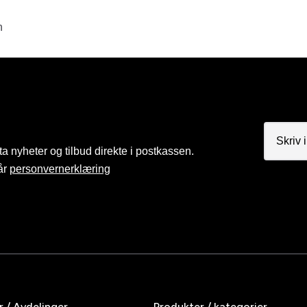
n
a nyheter og tilbud direkte i postkassen.
år
personvernerklæring
r / Avdelinger
Produkter / kategorier