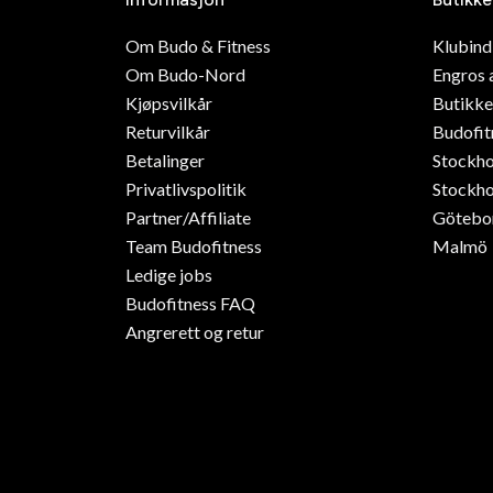
Om Budo & Fitness
Klubin
Om Budo-Nord
Engros 
Kjøpsvilkår
Butikke
Returvilkår
Budofit
Betalinger
Stockh
Privatlivspolitik
Stockho
Partner/Affiliate
Götebo
Team Budofitness
Malmö
Ledige jobs
Budofitness FAQ
Angrerett og retur