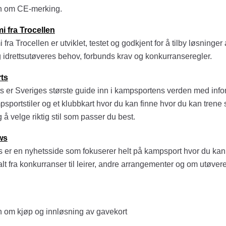
n om CE-merking.
 fra Trocellen
ra Trocellen er utviklet, testet og godkjent for å tilby løsninger 
ng idrettsutøveres behov, forbunds krav og konkurranseregler.
rts
rts er Sveriges største guide inn i kampsportens verden med inf
mpsportstiler og et klubbkart hvor du kan finne hvor du kan trene
å velge riktig stil som passer du best.
ws
r en nyhetsside som fokuserer helt på kampsport hvor du kan l
alt fra konkurranser til leirer, andre arrangementer og om utøve
n om kjøp og innløsning av gavekort