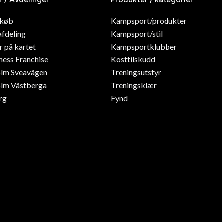
dkøb
Kampsport/produkter
afdeling
Kampsport/stil
r på kartet
Kampsportklubber
ness Franchise
Kosttilskudd
olm Sveavägen
Treningsutstyr
lm Västberga
Treningsklær
rg
Fynd