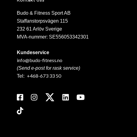
Budo & Fitness Sport AB
Staffanstorpsvägen 115
232 61 Arlöv Sverige
MVA-nummer: SE556053342301
Kundeservice
info@budo-fitness.no
(Send e-post for rask service)
+468-673 33 50
Tel: