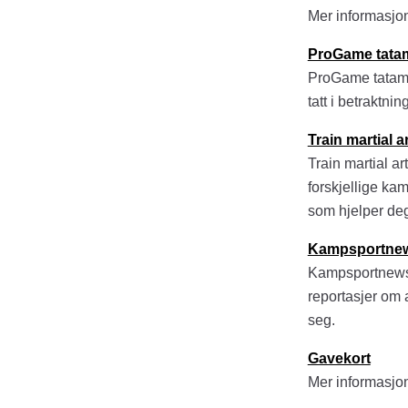
Mer informasjo
ProGame tatami
ProGame tatami f
tatt i betraktni
Train martial a
Train martial a
forskjellige ka
som hjelper deg 
Kampsportne
Kampsportnews e
reportasjer om 
seg.
Gavekort
Mer informasjo