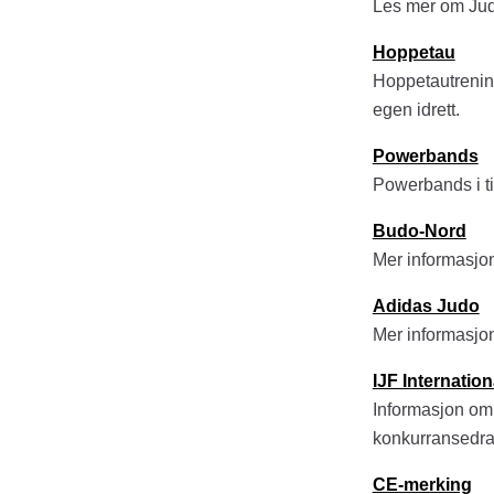
Les mer om Judo
Hoppetau
Hoppetautrening
egen idrett.
Powerbands
Powerbands i til
Budo-Nord
Mer informasjo
Adidas Judo
Mer informasjo
IJF Internatio
Informasjon om 
konkurransedrak
CE-merking