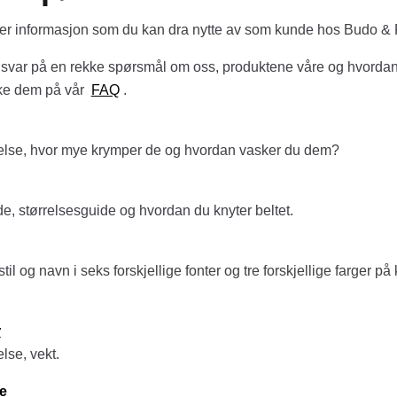
mer informasjon som du kan dra nytte av som kunde hos Budo & 
 svar på en rekke spørsmål om oss, produktene våre og hvordan
ruke dem på vår
FAQ
.
rrelse, hvor mye krymper de og hvordan vasker du dem?
de, størrelsesguide og hvordan du knyter beltet.
til og navn i seks forskjellige fonter og tre forskjellige farger p
r
else, vekt.
e