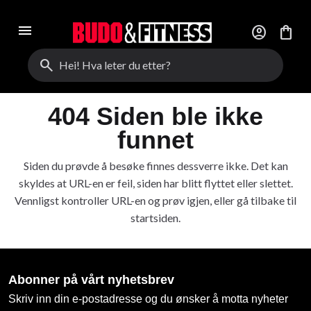
menu
account_circle
shopping_bag
search
404 Siden ble ikke
funnet
Siden du prøvde å besøke finnes dessverre ikke. Det kan
skyldes at URL-en er feil, siden har blitt flyttet eller slettet.
Vennligst kontroller URL-en og prøv igjen, eller gå tilbake til
startsiden.
Abonner på vårt nyhetsbrev
Skriv inn din e-postadresse og du ønsker å motta nyheter