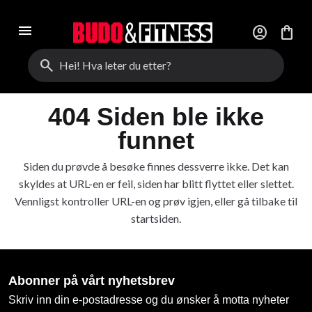
menu
account_circle
shopping_bag
search
404 Siden ble ikke
funnet
Siden du prøvde å besøke finnes dessverre ikke. Det kan
skyldes at URL-en er feil, siden har blitt flyttet eller slettet.
Vennligst kontroller URL-en og prøv igjen, eller gå tilbake til
startsiden.
Abonner på vårt nyhetsbrev
Skriv inn din e-postadresse og du ønsker å motta nyheter