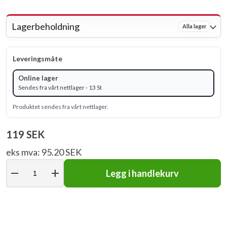
Lagerbeholdning
Alla lager
Leveringsmåte
Online lager
Sendes fra vårt nettlager - 13 St
Produktet sendes fra vårt nettlager.
119 SEK
eks mva: 95.20 SEK
remove
add
Legg i handlekurv