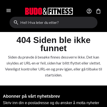
menu
account_circle
shopping_bag
search
404 Siden ble ikke
funnet
Siden du prøvde å besøke finnes dessverre ikke. Det kan
skyldes at URL-en er feil, siden har blitt flyttet eller slettet.
Vennligst kontroller URL-en og prøv igjen, eller gå tilbake til
startsiden.
Abonner på vårt nyhetsbrev
Skriv inn din e-postadresse og du ønsker å motta nyheter