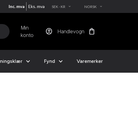
Inc. mva
Eks. mva
SEK - KR
NORSK
EXPAND_MORE
EXPAND_MORE
Min
account_circle
shopping_bag
Handlevogn
konto
expand_more
expand_more
ningsklær
Fynd
Varemerker