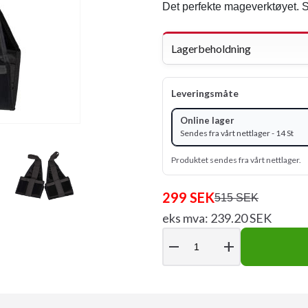
Det perfekte mageverktøyet. So
Lagerbeholdning
Leveringsmåte
Online lager
Sendes fra vårt nettlager - 14 St
Produktet sendes fra vårt nettlager.
299 SEK
515 SEK
eks mva: 239.20 SEK
remove
add