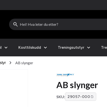
search
expand_more
expand_more
expand_more
l
Kosttilskudd
Treningsutstyr
Tre
chevron_right
AB slynger
styr
AB slynger
SKU:
29057-000