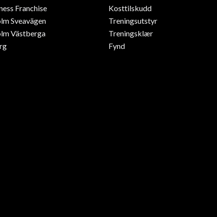
ness Franchise
Kosttilskudd
olm Sveavägen
Treningsutstyr
lm Västberga
Treningsklær
rg
Fynd