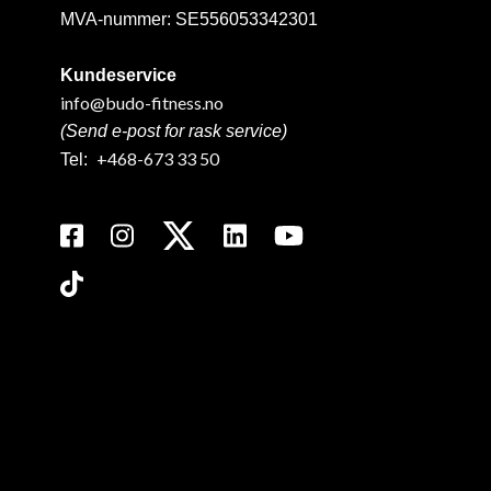
MVA-nummer: SE556053342301
Kundeservice
info@budo-fitness.no
(Send e-post for rask service)
+468-673 33 50
Tel: