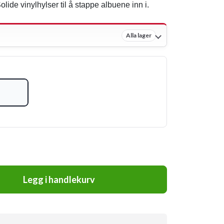
lide vinylhylser til å stappe albuene inn i.
Alla lager
Legg i handlekurv