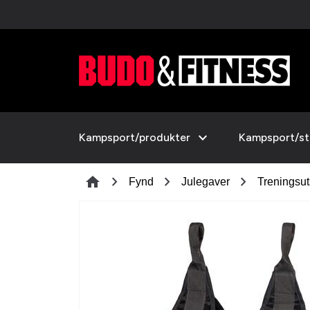
expand_more
Kampsport/produkter
Kampsport/sti
chevron_right
chevron_right
chevron_right
home
Fynd
Julegaver
Treningsut