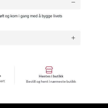
kløft og kom i gang med å bygge livets
n
Hentes i butikk
kert
Bestill og hent i nærmeste butikk