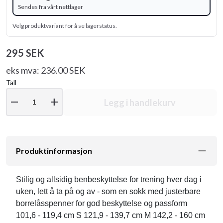
Sendes fra vårt nettlager
Velg produktvariant for å se lagerstatus.
295 SEK
eks mva: 236.00 SEK
Tall
remove
add
Legg i handlekurv
Produktinformasjon
Stilig og allsidig benbeskyttelse for trening hver dag i
uken, lett å ta på og av - som en sokk med justerbare
borrelåsspenner for god beskyttelse og passform
101,6 - 119,4 cm S 121,9 - 139,7 cm M 142,2 - 160 cm