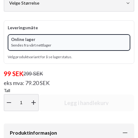
Leveringsmåte
Online lager
Sendes fra vårt nettlager
Velg produktvariant for å se lagerstatus.
99 SEK
299 SEK
eks mva: 79.20 SEK
Tall
remove
add
Legg i handlekurv
Produktinformasjon