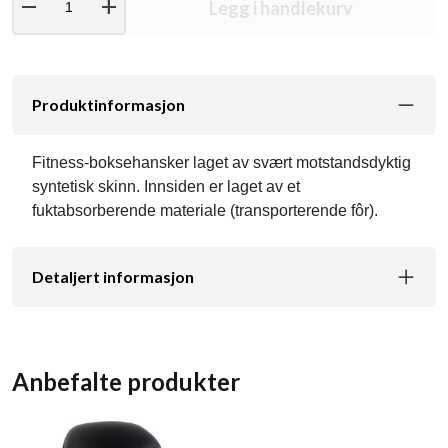
remove
add
Legg i handlekurv
Produktinformasjon
Fitness-boksehansker laget av svært motstandsdyktig
syntetisk skinn. Innsiden er laget av et
fuktabsorberende materiale (transporterende fôr).
Detaljert informasjon
Anbefalte produkter