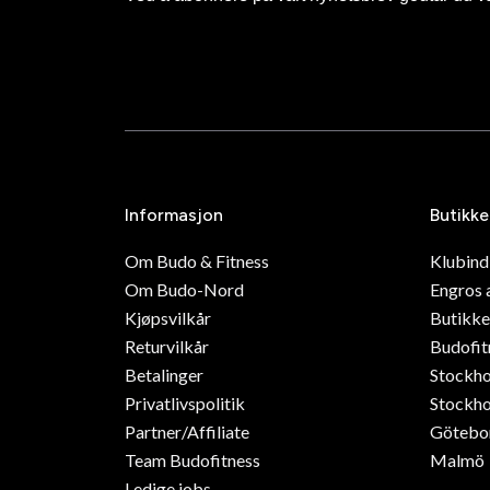
Informasjon
Butikke
Om Budo & Fitness
Klubin
Om Budo-Nord
Engros 
Kjøpsvilkår
Butikke
Returvilkår
Budofit
Betalinger
Stockh
Privatlivspolitik
Stockho
Partner/Affiliate
Götebo
Team Budofitness
Malmö
Ledige jobs