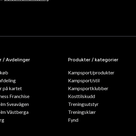
r / Avdelinger
Produkter / kategorier
dkøb
Kampsport/produkter
afdeling
Kampsport/stil
r på kartet
Kampsportklubber
ness Franchise
Kosttilskudd
olm Sveavägen
Treningsutstyr
lm Västberga
Treningsklær
rg
Fynd