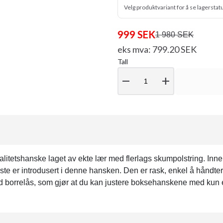
Velg produktvariant for å se lagerstat
999 SEK
1 980 SEK
eks mva: 799.20 SEK
Tall
remove
add
tetshanske laget av ekte lær med flerlags skumpolstring. Inne
te er introdusert i denne hansken. Den er rask, enkel å håndter
 borrelås, som gjør at du kan justere boksehanskene med kun 