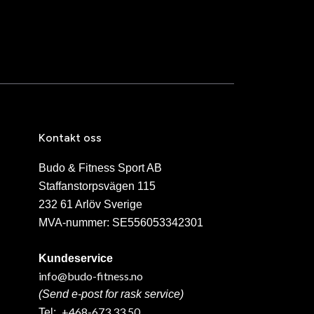
Kontakt oss
Budo & Fitness Sport AB
Staffanstorpsvägen 115
232 61 Arlöv Sverige
MVA-nummer: SE556053342301
Kundeservice
info@budo-fitness.no
(Send e-post for rask service)
+468-673 33 50
Tel: