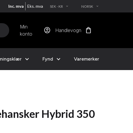
Inc. mva
Eks. mva
SEK - KR
NORSK
EXPAND_MORE
EXPAND_MORE
Min
account_circle
shopping_bag
Handlevogn
konto
expand_more
expand_more
ningsklær
Fynd
Varemerker
ehansker Hybrid 350