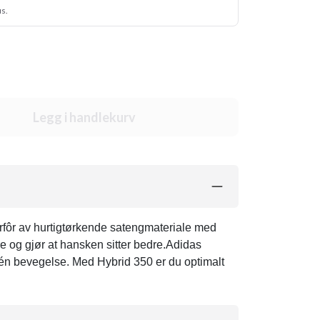
us.
Legg i handlekurv
rfôr av hurtigtørkende satengmateriale med
e og gjør at hansken sitter bedre.Adidas
én bevegelse. Med Hybrid 350 er du optimalt