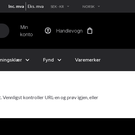
Inc. mva
Eks. mva
SEK - KR
NORSK
EXPAND_MORE
EXPAND_MORE
Min
account_circle
shopping_bag
Handlevogn
konto
expand_more
expand_more
ningsklær
Fynd
Varemerker
t. Vennligst kontroller URL-en og prøv igjen, eller