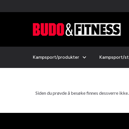
expand_more
Kampsport/produkter
Kampsport/sti
Siden du prøvde å besøke finnes dessverre ikke. De