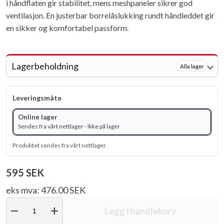
i håndflaten gir stabilitet, mens meshpaneler sikrer god
ventilasjon. En justerbar borrelåslukking rundt håndleddet gir
en sikker og komfortabel passform.
Lagerbeholdning
Alla lager
Leveringsmåte
Online lager
Sendes fra vårt nettlager - Ikke på lager
Produktet sendes fra vårt nettlager.
595 SEK
eks mva: 476.00 SEK
remove
add
Legg i handlekurv