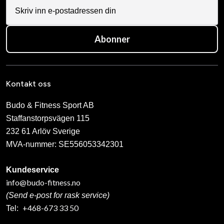
Abonner
Kontakt oss
Budo & Fitness Sport AB
Staffanstorpsvägen 115
232 61 Arlöv Sverige
MVA-nummer: SE556053342301
Kundeservice
info@budo-fitness.no
(Send e-post for rask service)
+468-673 33 50
Tel: