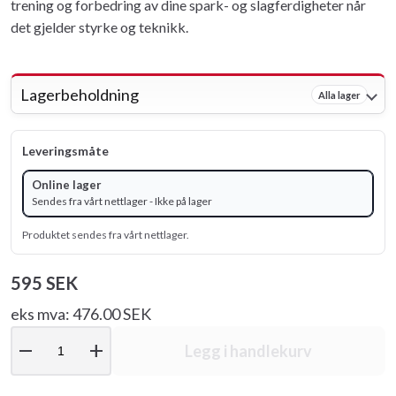
trening og forbedring av dine spark- og slagferdigheter når
det gjelder styrke og teknikk.
Lagerbeholdning
Alla lager
Leveringsmåte
Online lager
Sendes fra vårt nettlager - Ikke på lager
Produktet sendes fra vårt nettlager.
595 SEK
eks mva: 476.00 SEK
remove
add
Legg i handlekurv