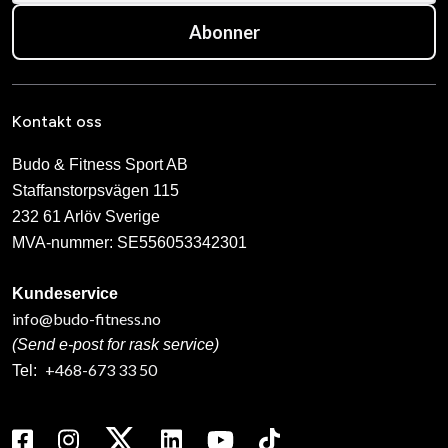
Abonner
Kontakt oss
Budo & Fitness Sport AB
Staffanstorpsvägen 115
232 61 Arlöv Sverige
MVA-nummer: SE556053342301
Kundeservice
info@budo-fitness.no
(Send e-post for rask service)
+468-673 33 50
Tel: