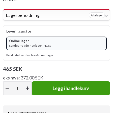
Lagerbeholdning
Alla lager
Leveringsmåte
Online lager
Sendes fra vårt nettlager - 41 St
Produktet sendes fra vårt nettlager.
465 SEK
eks mva: 372.00 SEK
remove
add
Legg i handlekurv
Produktinformasjon