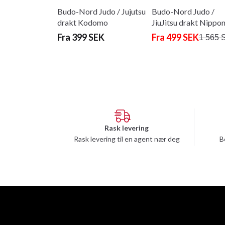
Budo-Nord Judo / Jujutsu
Budo-Nord Judo /
drakt Kodomo
JiuJitsu drakt Nippo
Sensei
Fra 399 SEK
Fra 499 SEK
1 565 
Rask levering
Rask levering til en agent nær deg
B