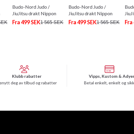
Budo-Nord Judo /
Budo-Nord Judo /
Budo
n
JiuJitsu drakt Nippon
JiuJitsu drakt Nippon
JiuJ
Sensei
Sensei
Sens
Fra 499 SEK
Fra 499 SEK
Fra
SEK
1 565 SEK
1 565 SEK
Klubb rabatter
Vipps, Kustom & Adye
enytt deg av tilbud og rabatter
Betal enkelt, enkelt og sik