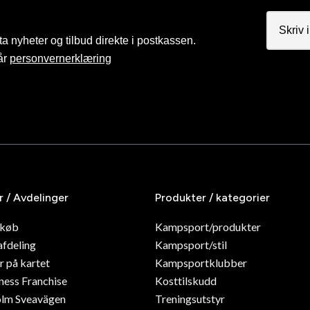
a nyheter og tilbud direkte i postkassen.
år
personvernerklæring
r / Avdelinger
Produkter / kategorier
dkøb
Kampsport/produkter
afdeling
Kampsport/stil
r på kartet
Kampsportklubber
ness Franchise
Kosttilskudd
olm Sveavägen
Treningsutstyr