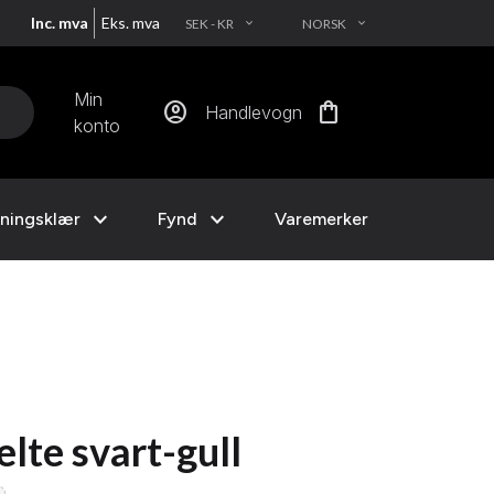
Inc. mva
Eks. mva
SEK - KR
NORSK
EXPAND_MORE
EXPAND_MORE
Min
account_circle
shopping_bag
Handlevogn
konto
expand_more
expand_more
ningsklær
Fynd
Varemerker
lte svart-gull