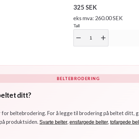
325 SEK
eks mva: 260.00 SEK
Tall
remove
add
BELTEBRODERING
eltet ditt?
 for beltebrodering. For å legge til brodering på beltet ditt, 
 på produktsiden.
,
,
Svarte belter
ensfargede belter
tofargede bel