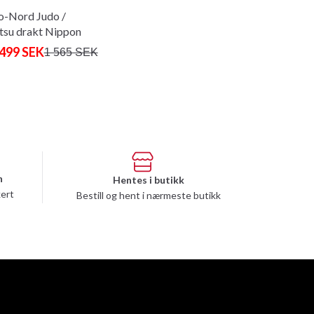
-Nord Judo /
itsu drakt Nippon
ei
 499 SEK
1 565 SEK
n
Hentes i butikk
kert
Bestill og hent i nærmeste butikk