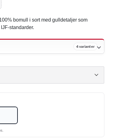
 100% bomull i sort med gulldetaljer som
 IJF-standarder.
4 varianter
us.