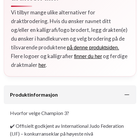
Vi tilbyr mange ulike alternativer for
draktbrodering. Hvis du ønsker navnet ditt
og/eller en kalligrafi/logo brodert, legg drakten(e)
du ønsker i handlekurven og velg brodering på de
tilsvarende produktene
på denne produktsiden.
Flere logoer og kalligrafier
og ferdige
finner du her
draktmaler
.
her
Produktinformasjon
Hvorfor velge Champion 3?
✔️ Offisielt godkjent av International Judo Federation
(IJF) – konkurranseklar på høyeste nivå