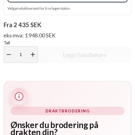
Velg produktvariant for å se lagerstatus.
Fra
2 435 SEK
eks mva: 1 948.00 SEK
Tall
remove
add
Legg i handlekurv
DRAKTBRODERING
Ønsker du brodering på
drakten din?