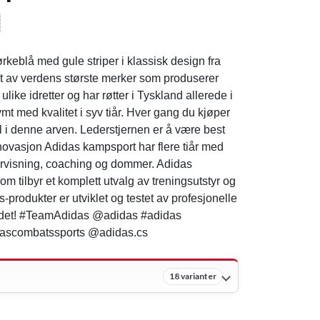
eblå med gule striper i klassisk design fra
t av verdens største merker som produserer
ulike idretter og har røtter i Tyskland allerede i
t med kvalitet i syv tiår. Hver gang du kjøper
el i denne arven. Lederstjernen er å være best
nnovasjon Adidas kampsport har flere tiår med
ervisning, coaching og dommer. Adidas
om tilbyr et komplett utvalg av treningsutstyr og
-produkter er utviklet og testet av profesjonelle
er det! #TeamAdidas @adidas #adidas
ascombatssports @adidas.cs
18 varianter