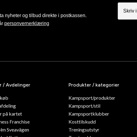
a nyheter og tilbud direkte i postkassen.
år
personvernerklæring
r / Avdelinger
Produkter / kategorier
dkøb
Kampsport/produkter
afdeling
Kampsport/stil
r på kartet
Kampsportklubber
ness Franchise
Kosttilskudd
olm Sveavägen
Treningsutstyr