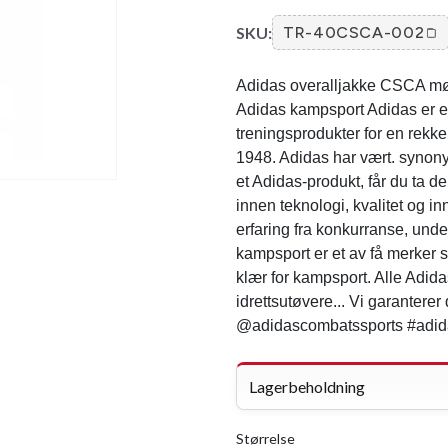
SKU:
TR-40CSCA-002
Adidas overalljakke CSCA mørk
Adidas kampsport Adidas er e
treningsprodukter for en rekke 
1948. Adidas har vært. synonym
et Adidas-produkt, får du ta d
innen teknologi, kvalitet og i
erfaring fra konkurranse, und
kampsport er et av få merker s
klær for kampsport. Alle Adidas
idrettsutøvere... Vi garanter
@adidascombatssports #adid
Lagerbeholdning
Størrelse