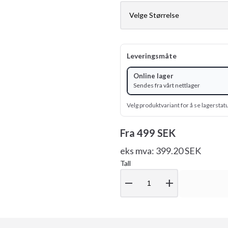
Leveringsmåte
Online lager
Sendes fra vårt nettlager
Velg produktvariant for å se lagerstat
Fra
499 SEK
eks mva: 399.20 SEK
Tall
remove
add