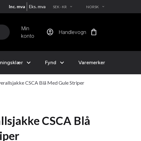
Inc. mva
Eks. mva
SEK - KR
NORSK
EXPAND_MORE
EXPAND_MORE
Min
account_circle
shopping_bag
Handlevogn
konto
expand_more
expand_more
ningsklær
Fynd
Varemerker
erallsjakke CSCA Blå Med Gule Striper
llsjakke CSCA Blå
iper