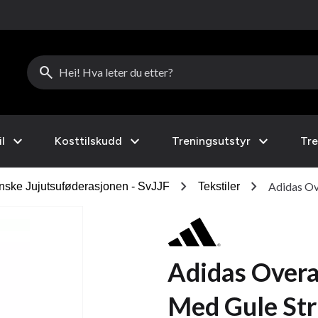
search
expand_more
expand_more
expand_more
l
Kosttilskudd
Treningsutstyr
Tre
chevron_right
chevron_right
Adidas Ov
nske Jujutsuføderasjonen - SvJJF
Tekstiler
Adidas Overa
Med Gule Str