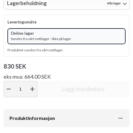
Lagerbeholdning
Alla lager
Leveringsmåte
Online lager
Sendes fra vårt nettlager - Ikke på lager
Produktet sendes fra vårt nettlager.
830 SEK
eks mva: 664.00 SEK
remove
add
Legg i handlekurv
Produktinformasjon