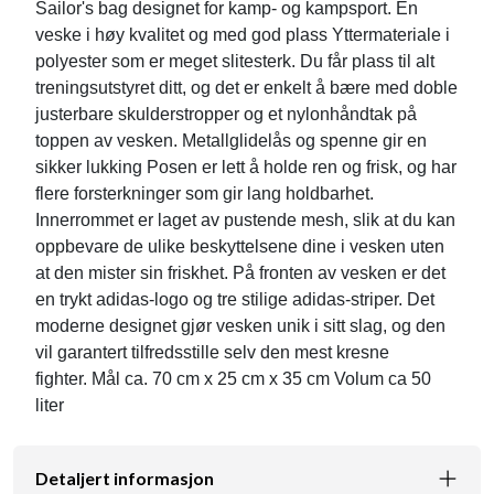
Sailor's bag designet for kamp- og kampsport. En
veske i høy kvalitet og med god plass Yttermateriale i
polyester som er meget slitesterk. Du får plass til alt
treningsutstyret ditt, og det er enkelt å bære med doble
justerbare skulderstropper og et nylonhåndtak på
toppen av vesken. Metallglidelås og spenne gir en
sikker lukking Posen er lett å holde ren og frisk, og har
flere forsterkninger som gir lang holdbarhet.
Innerrommet er laget av pustende mesh, slik at du kan
oppbevare de ulike beskyttelsene dine i vesken uten
at den mister sin friskhet. På fronten av vesken er det
en trykt adidas-logo og tre stilige adidas-striper. Det
moderne designet gjør vesken unik i sitt slag, og den
vil garantert tilfredsstille selv den mest kresne
fighter. Mål ca. 70 cm x 25 cm x 35 cm Volum ca 50
liter
Detaljert informasjon