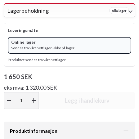
Lagerbeholdning
Alla lager
Leveringsmåte
Online lager
Sendes fra vårt nettlager - Ikke på lager
Produktet sendes fra vårt nettlager.
1 650 SEK
eks mva: 1 320.00 SEK
remove
add
Legg i handlekurv
Produktinformasjon