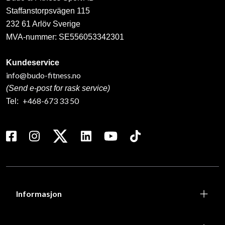
Staffanstorpsvägen 115
232 61 Arlöv Sverige
MVA-nummer: SE556053342301
Kundeservice
info@budo-fitness.no
(Send e-post for rask service)
+468-673 33 50
Tel:
Informasjon