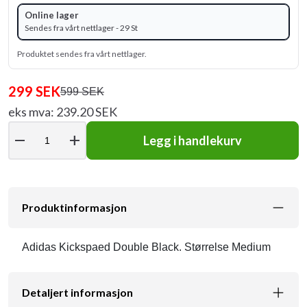
Online lager
Sendes fra vårt nettlager - 29 St
Produktet sendes fra vårt nettlager.
299 SEK
599 SEK
eks mva: 239.20 SEK
remove
add
Legg i handlekurv
Produktinformasjon
Adidas Kickspaed Double Black. Størrelse Medium
Detaljert informasjon