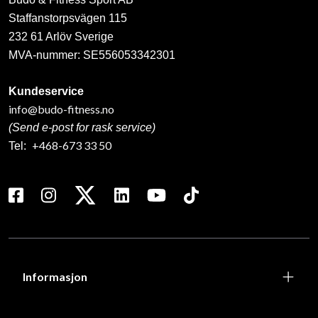
Staffanstorpsvägen 115
232 61 Arlöv Sverige
MVA-nummer: SE556053342301
Kundeservice
info@budo-fitness.no
(Send e-post for rask service)
+468-673 33 50
Tel:
Informasjon