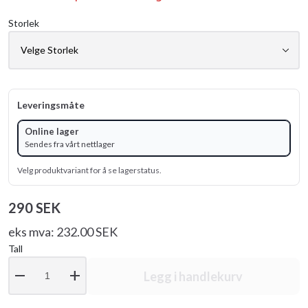
Storlek
Leveringsmåte
Online lager
Sendes fra vårt nettlager
Velg produktvariant for å se lagerstatus.
290 SEK
eks mva: 232.00 SEK
Tall
remove
add
Legg i handlekurv