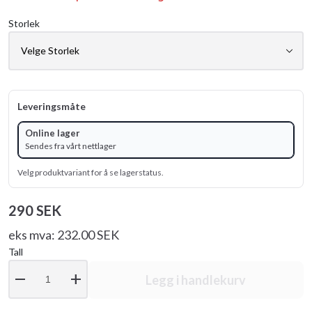
Storlek
Leveringsmåte
Online lager
Sendes fra vårt nettlager
Velg produktvariant for å se lagerstatus.
290 SEK
eks mva: 232.00 SEK
Tall
remove
add
Legg i handlekurv