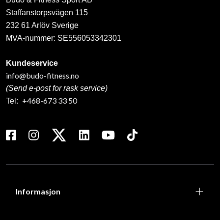
Staffanstorpsvägen 115
232 61 Arlöv Sverige
MVA-nummer: SE556053342301
Kundeservice
info@budo-fitness.no
(Send e-post for rask service)
+468-673 33 50
Tel:
Informasjon