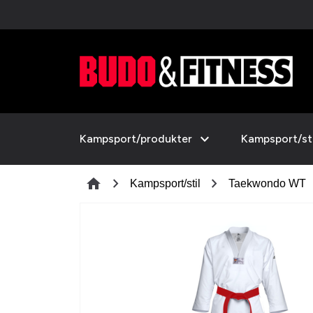
expand_more
Kampsport/produkter
Kampsport/sti
chevron_right
chevron_right
c
home
Kampsport/stil
Taekwondo WT