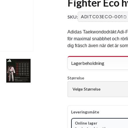
Fighter Eco h
SKU:
ADITC03ECO-001
Adidas Taekwondodräkt Adi-Figh
för maximal snabbhet och rör
dig fräsch även när det är som 
Lagerbeholdning
Størrelse
Leveringsmåte
Online lager