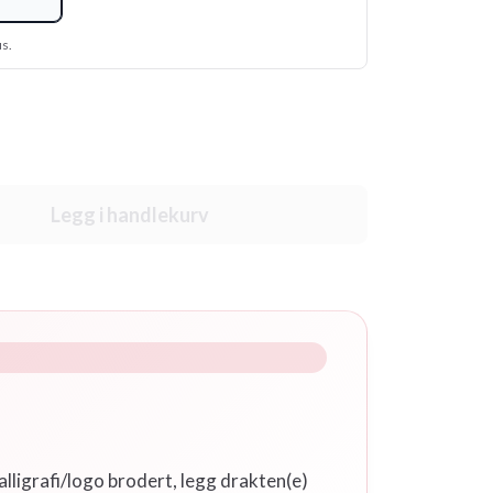
us.
Legg i handlekurv
alligrafi/logo brodert, legg drakten(e)