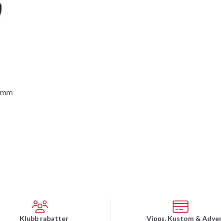
50mm
Klubb rabatter
Vipps, Kustom & Adye