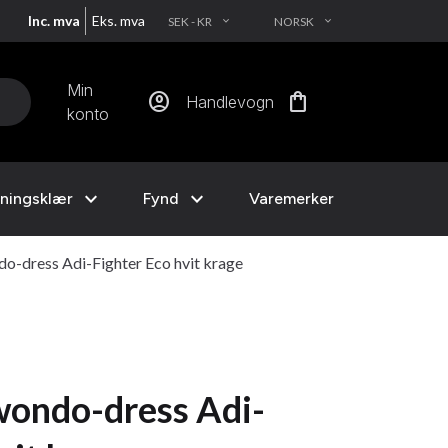
Inc. mva
Eks. mva
SEK - KR
NORSK
EXPAND_MORE
EXPAND_MORE
Min
account_circle
shopping_bag
Handlevogn
konto
expand_more
expand_more
ningsklær
Fynd
Varemerker
o-dress Adi-Fighter Eco hvit krage
ondo-dress Adi-