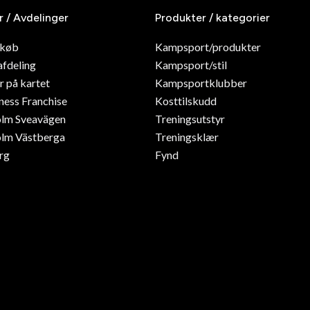
r / Avdelinger
Produkter / kategorier
dkøb
Kampsport/produkter
afdeling
Kampsport/stil
r på kartet
Kampsportklubber
ness Franchise
Kosttilskudd
olm Sveavägen
Treningsutstyr
lm Västberga
Treningsklær
rg
Fynd