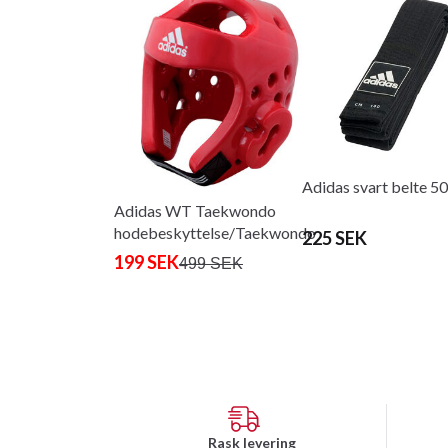
Adidas svart belte 
Adidas WT Taekwondo
hodebeskyttelse/Taekwondo
225 SEK
hjelm rød
199 SEK
499 SEK
Rask levering