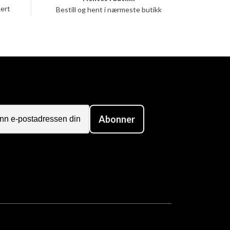
kert
Bestill og hent i nærmeste butikk
Abonner