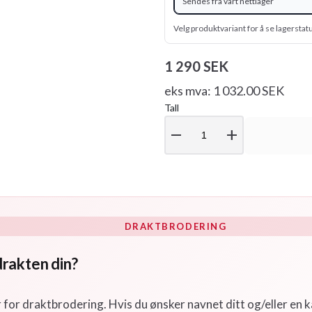
Sendes fra vårt nettlager
Velg produktvariant for å se lagerstat
1 290 SEK
eks mva: 1 032.00 SEK
Tall
remove
add
DRAKTBRODERING
drakten din?
r for draktbrodering. Hvis du ønsker navnet ditt og/eller en k