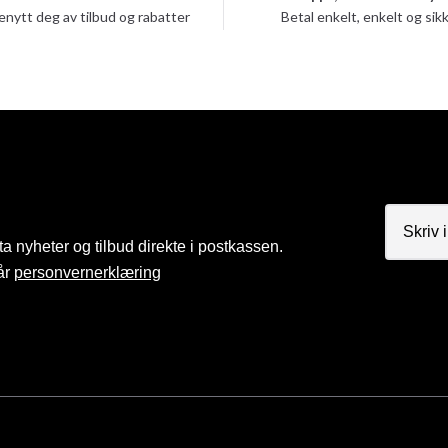
enytt deg av tilbud og rabatter
Betal enkelt, enkelt og sik
a nyheter og tilbud direkte i postkassen.
år
personvernerklæring