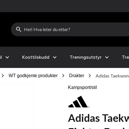
search
expand_more
expand_more
expand_more
l
Kosttilskudd
Treningsutstyr
Tre
hevron_right
chevron_right
chevron_right
Adidas Taekwond
WT godkjente produkter
Drakter
Kampsport/stil
Adidas Taekw