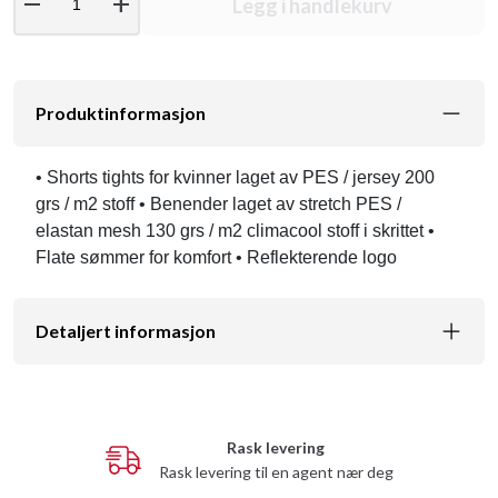
remove
add
Legg i handlekurv
Produktinformasjon
• Shorts tights for kvinner laget av PES / jersey 200
grs / m2 stoff • Benender laget av stretch PES /
elastan mesh 130 grs / m2 climacool stoff i skrittet •
Flate sømmer for komfort • Reflekterende logo
Detaljert informasjon
Rask levering
Rask levering til en agent nær deg