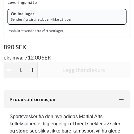
Leveringsmåte
Online lager
Sendes fra vårt nettlager - Ikke på lager
Produktet sendes fra vårt nettlager.
890 SEK
eks mva: 712.00 SEK
remove
add
Legg i handlekurv
Produktinformasjon
Sportsvesker fra den nye adidas Martial Arts-
kolleksjonen er tilgjengelig i et bredt spekter av stiler
og størrelser, slik at ikke bare kampsport vil ha glede