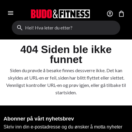
menu
account_circle
shopping_bag
search
404 Siden ble ikke
funnet
Siden du prøvde å besøke finnes dessverre ikke. Det kan
skyldes at URL-en er feil, siden har blitt flyttet eller slettet.
Vennligst kontroller URL-en og prøv igjen, eller gå tilbake til
startsiden.
Abonner på vårt nyhetsbrev
Skriv inn din e-postadresse og du ønsker å motta nyheter