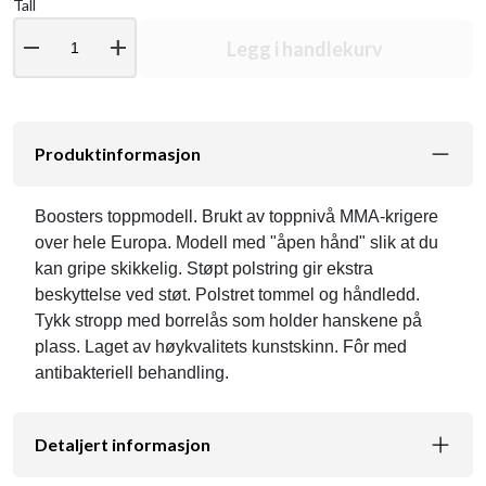
Tall
remove
add
Legg i handlekurv
Produktinformasjon
Boosters toppmodell. Brukt av toppnivå MMA-krigere
over hele Europa. Modell med "åpen hånd" slik at du
kan gripe skikkelig. Støpt polstring gir ekstra
beskyttelse ved støt. Polstret tommel og håndledd.
Tykk stropp med borrelås som holder hanskene på
plass. Laget av høykvalitets kunstskinn. Fôr med
antibakteriell behandling.
Detaljert informasjon