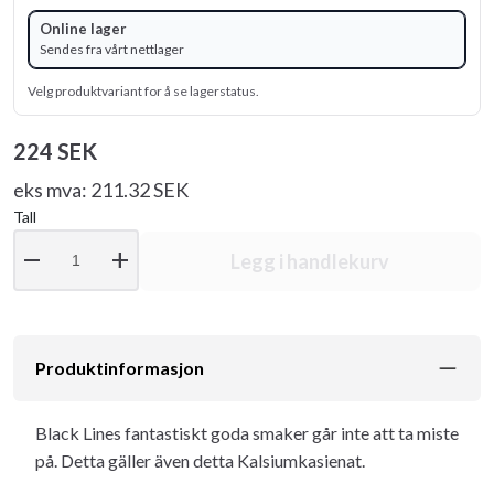
Online lager
Sendes fra vårt nettlager
Velg produktvariant for å se lagerstatus.
224 SEK
eks mva: 211.32 SEK
Tall
remove
add
Legg i handlekurv
Produktinformasjon
Black Lines fantastiskt goda smaker går inte att ta miste
på. Detta gäller även detta Kalsiumkasienat.