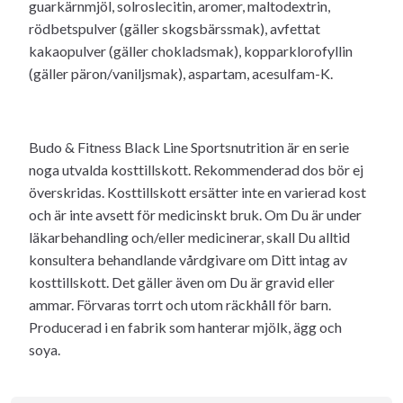
guarkärnmjöl, solroslecitin, aromer, maltodextrin,
rödbetspulver (gäller skogsbärssmak), avfettat
kakaopulver (gäller chokladsmak), kopparklorofyllin
(gäller päron/vaniljsmak), aspartam, acesulfam-K.
Budo & Fitness Black Line Sportsnutrition är en serie
noga utvalda kosttillskott. Rekommenderad dos bör ej
överskridas. Kosttillskott ersätter inte en varierad kost
och är inte avsett för medicinskt bruk. Om Du är under
läkarbehandling och/eller medicinerar, skall Du alltid
konsultera behandlande vårdgivare om Ditt intag av
kosttillskott. Det gäller även om Du är gravid eller
ammar. Förvaras torrt och utom räckhåll för barn.
Producerad i en fabrik som hanterar mjölk, ägg och
soya.