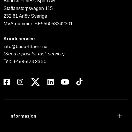
Budo & Fitness Sport AB
Staffanstorpsvägen 115
232 61 Arlöv Sverige
MVA-nummer: SE556053342301
Kundeservice
info@budo-fitness.no
(Send e-post for rask service)
+468-673 33 50
Tel:
Informasjon