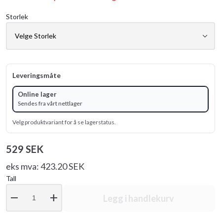
Storlek
Leveringsmåte
Online lager
Sendes fra vårt nettlager
Velg produktvariant for å se lagerstatus.
529 SEK
eks mva: 423.20 SEK
Tall
remove
add
Legg i handlekurv