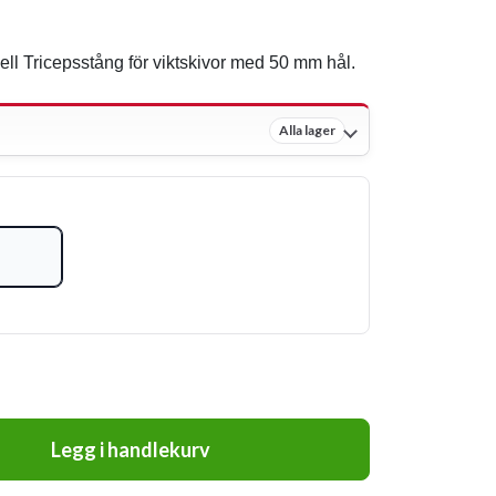
ell Tricepsstång för viktskivor med 50 mm hål.
Alla lager
Legg i handlekurv