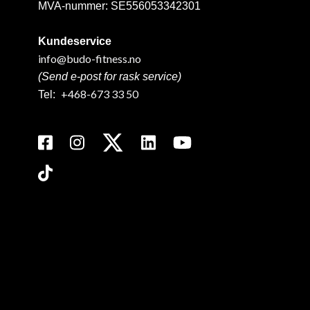
MVA-nummer: SE556053342301
Kundeservice
info@budo-fitness.no
(Send e-post for rask service)
+468-673 33 50
Tel: