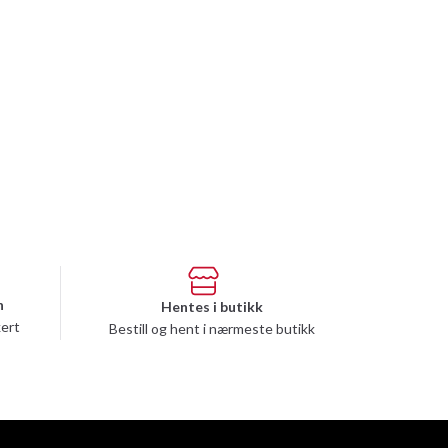
n
Hentes i butikk
kert
Bestill og hent i nærmeste butikk