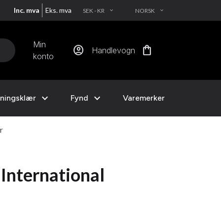
Inc. mva
Eks. mva
SEK - KR
NORSK
EXPAND_MORE
EXPAND_MORE
Min
account_circle
shopping_bag
Handlevogn
konto
expand_more
expand_more
ningsklær
Fynd
Varemerker
r
International