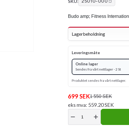
SKU:
25010-000
Budo amp; Fitness Internation
Lagerbeholdning
Leveringsmåte
Online lager
Sendes fra vårt nettlager - 2 St
Produktet sendes fra vårt nettlager.
699 SEK
1 550 SEK
eks mva: 559.20 SEK
remove
add