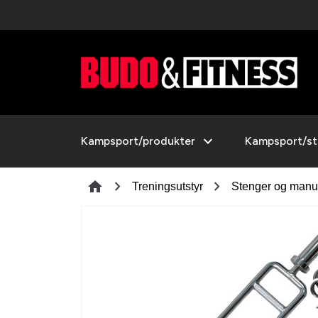
expand_more
Kampsport/produkter
Kampsport/sti
chevron_right
chevron_right
home
Treningsutstyr
Stenger og manu