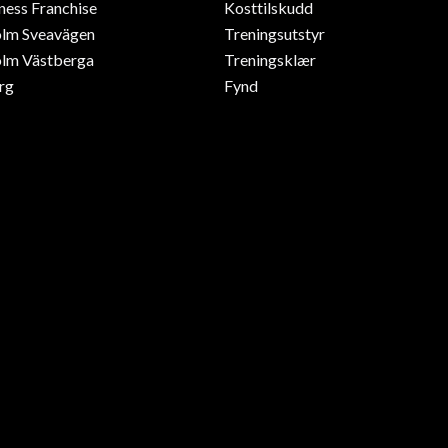
ness Franchise
Kosttilskudd
olm Sveavägen
Treningsutstyr
lm Västberga
Treningsklær
rg
Fynd