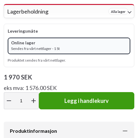
Lagerbeholdning
Alla lager
Leveringsmåte
Online lager
Sendes fra vårt nettlager - 1 St
Produktet sendes fra vårt nettlager.
1 970 SEK
eks mva: 1 576.00 SEK
remove
add
Legg i handlekurv
Produktinformasjon