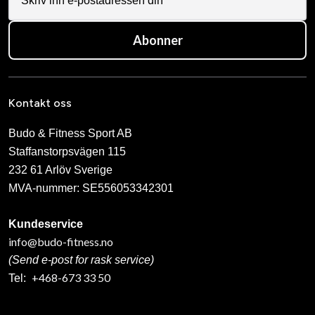
Abonner
Kontakt oss
Budo & Fitness Sport AB
Staffanstorpsvägen 115
232 61 Arlöv Sverige
MVA-nummer: SE556053342301
Kundeservice
info@budo-fitness.no
(Send e-post for rask service)
+468-673 33 50
Tel: