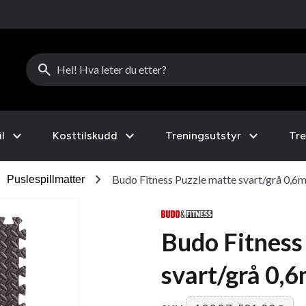
search
expand_more
expand_more
expand_more
l
Kosttilskudd
Treningsutstyr
Tre
ht
chevron_right
Budo Fitness Puzzle matte svart/grå 0,6
Puslespillmatter
Budo Fitness
svart/grå 0,