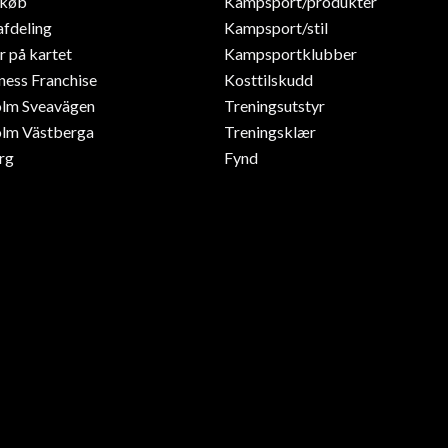
dkøb
Kampsport/produkter
afdeling
Kampsport/stil
r på kartet
Kampsportklubber
ness Franchise
Kosttilskudd
olm Sveavägen
Treningsutstyr
lm Västberga
Treningsklær
rg
Fynd