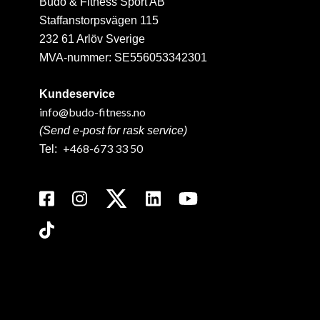
Budo & Fitness Sport AB
Staffanstorpsvägen 115
232 61 Arlöv Sverige
MVA-nummer: SE556053342301
Kundeservice
info@budo-fitness.no
(Send e-post for rask service)
+468-673 33 50
Tel: