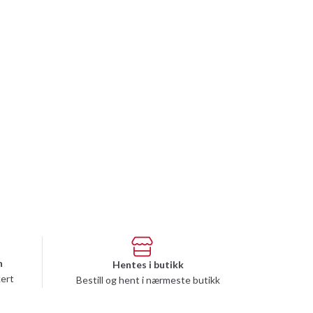
n
Hentes i butikk
kert
Bestill og hent i nærmeste butikk