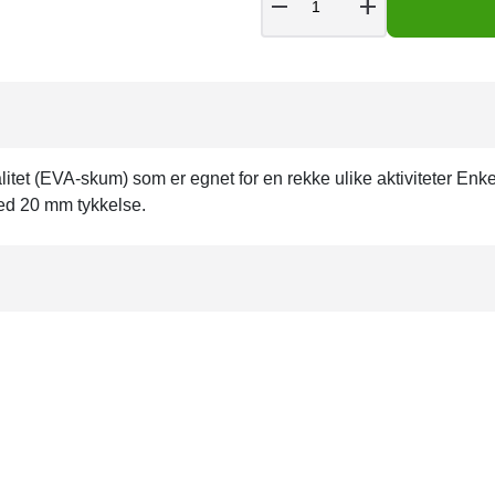
remove
add
litet (EVA-skum) som er egnet for en rekke ulike aktiviteter Enke
med 20 mm tykkelse.