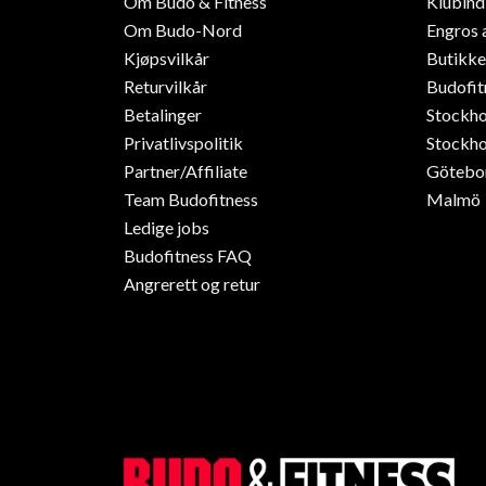
Om Budo & Fitness
Klubin
Om Budo-Nord
Engros 
Kjøpsvilkår
Butikke
Returvilkår
Budofit
Betalinger
Stockh
Privatlivspolitik
Stockho
Partner/Affiliate
Götebo
Team Budofitness
Malmö
Ledige jobs
Budofitness FAQ
Angrerett og retur