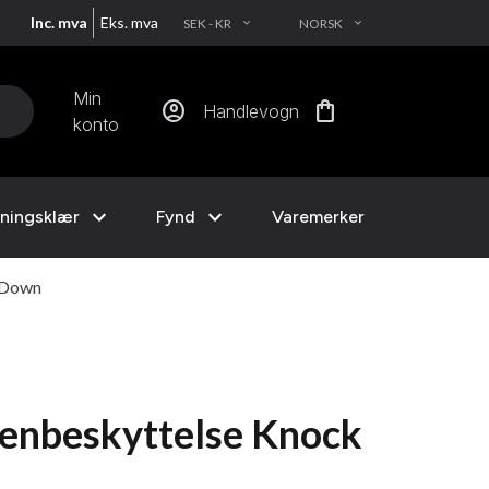
Inc. mva
Eks. mva
SEK - KR
NORSK
EXPAND_MORE
EXPAND_MORE
Min
account_circle
shopping_bag
Handlevogn
konto
expand_more
expand_more
ningsklær
Fynd
Varemerker
 Down
enbeskyttelse Knock