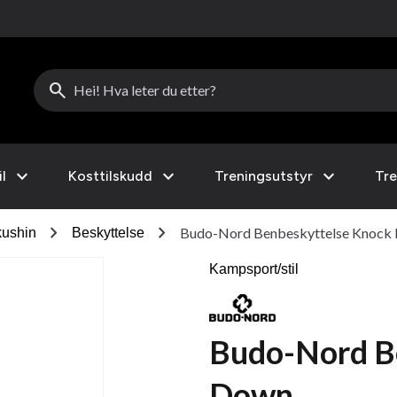
search
expand_more
expand_more
expand_more
l
Kosttilskudd
Treningsutstyr
Tre
chevron_right
chevron_right
Budo-Nord Benbeskyttelse Knock
ushin
Beskyttelse
Kampsport/stil
Budo-Nord B
Down