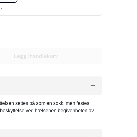
us.
Legg i handlekurv
yttelsen settes på som en sokk, men festes
ra beskyttelse ved hælsenen begivenheten av