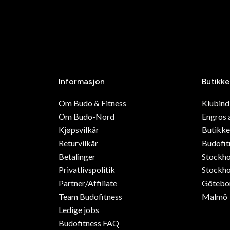
Informasjon
Butikke
Om Budo & Fitness
Klubin
Om Budo-Nord
Engros 
Kjøpsvilkår
Butikke
Returvilkår
Budofit
Betalinger
Stockh
Privatlivspolitik
Stockho
Partner/Affiliate
Götebo
Team Budofitness
Malmö
Ledige jobs
Budofitness FAQ