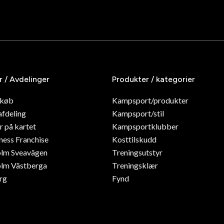
r / Avdelinger
Produkter / kategorier
dkøb
Kampsport/produkter
afdeling
Kampsport/stil
r på kartet
Kampsportklubber
ness Franchise
Kosttilskudd
olm Sveavägen
Treningsutstyr
lm Västberga
Treningsklær
rg
Fynd