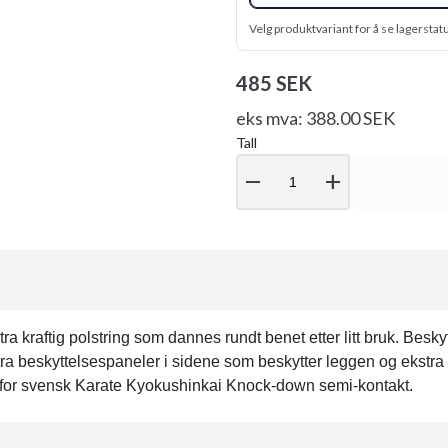
Velg produktvariant for å se lagerstat
485 SEK
eks mva: 388.00 SEK
Tall
remove
add
ra kraftig polstring som dannes rundt benet etter litt bruk. Besk
stra beskyttelsespaneler i sidene som beskytter leggen og ekst
for svensk Karate Kyokushinkai Knock-down semi-kontakt.