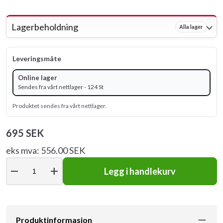
Lagerbeholdning
Alla lager
Leveringsmåte
Online lager
Sendes fra vårt nettlager - 124 St
Produktet sendes fra vårt nettlager.
695 SEK
eks mva: 556.00 SEK
remove
add
Legg i handlekurv
Produktinformasjon