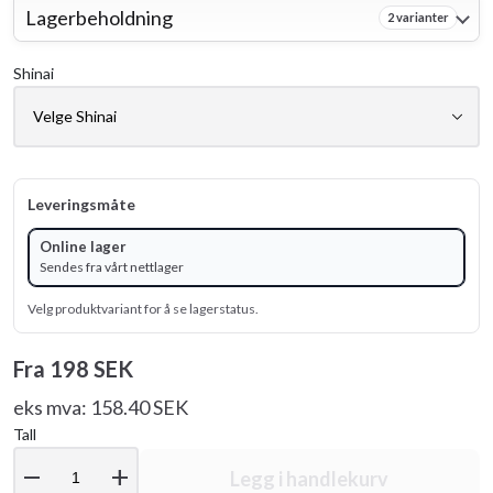
Lagerbeholdning
2 varianter
Shinai
Leveringsmåte
Online lager
Sendes fra vårt nettlager
Velg produktvariant for å se lagerstatus.
Fra
198 SEK
eks mva: 158.40 SEK
Tall
remove
add
Legg i handlekurv