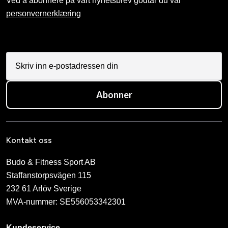
Ved å abonnere på vårt nyhetsbrev godtar du vår
personvernerklæring
Abonner
Kontakt oss
Budo & Fitness Sport AB
Staffanstorpsvägen 115
232 61 Arlöv Sverige
MVA-nummer: SE556053342301
Kundeservice