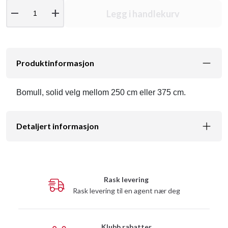
remove
add
Legg i handlekurv
Produktinformasjon
Bomull, solid velg mellom 250 cm eller 375 cm.
Detaljert informasjon
Rask levering
Rask levering til en agent nær deg
Klubb rabatter