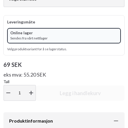
Leveringsmåte
Online lager
Sendes fra vårt nettlager
Velg produktvariant for å se lagerstatus.
69 SEK
eks mva: 55.20 SEK
Tall
remove
add
Legg i handlekurv
Produktinformasjon