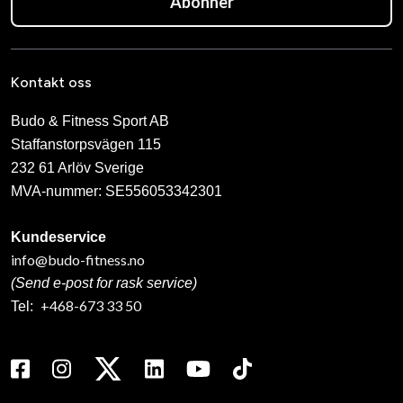
Abonner
Kontakt oss
Budo & Fitness Sport AB
Staffanstorpsvägen 115
232 61 Arlöv Sverige
MVA-nummer: SE556053342301
Kundeservice
info@budo-fitness.no
(Send e-post for rask service)
+468-673 33 50
Tel: