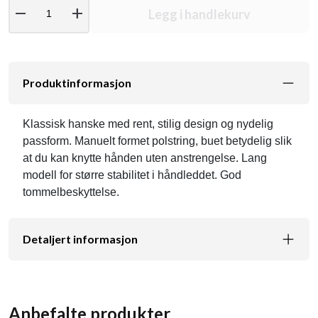
remove
add
Legg i handlekurv
Produktinformasjon
Klassisk hanske med rent, stilig design og nydelig
passform. Manuelt formet polstring, buet betydelig slik
at du kan knytte hånden uten anstrengelse. Lang
modell for større stabilitet i håndleddet. God
tommelbeskyttelse.
Detaljert informasjon
Anbefalte produkter