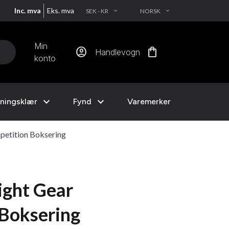
Inc. mva
Eks. mva
SEK - KR
NORSK
EXPAND_MORE
EXPAND_MORE
Min
account_circle
shopping_bag
Handlevogn
konto
expand_more
expand_more
ningsklær
Fynd
Varemerker
etition Boksering
ight Gear
Boksering