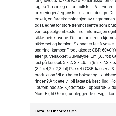
lang levetid. Takket være konstruksjonen er 
lag på 1,5 cm og en bomullsklut. Vi leverer n
bokseringer Jeg ønsker et annet design. Denn
enkelt, en fargekombinasjon av ringrammen o
også egnet for store treningssentre som bruk
vårnbsp;selgernbsp;for mer informasjon ogn
sikkerhetskravene. De inneholder en kjerne a
sikkerhet og komfort. Skinnet er lett å vaske. 
sparring, kamper Produktkode: CBR 6040 Ytre 
eller pulverlakkert Gulvhøyde: 1m (3,3 fot) G
last på lastebil: 3 x 2, 2 x 16. m (9,8 x 7,2 x 
(8,2 x 4,2 x 2,8 fot) Pakket i OSB-kasser # 3 :
produksjon Vil du ha en boksering i klubbens
ringen? Alt dette vil bli laget på bestilling
Tauforbindelse• Kjedetrekk• Topplerret• Si
Nord Fight Gear grunnleggende design, kont
Detaljert informasjon