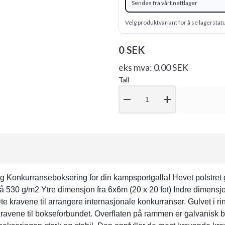
Sendes fra vårt nettlager
Velg produktvariant for å se lagerstat
0 SEK
eks mva: 0.00 SEK
Tall
remove
add
 Konkurranseboksering for din kampsportgalla! Hevet polstret 
 530 g/m2 Ytre dimensjon fra 6x6m (20 x 20 fot) Indre dimensjo
e kravene til arrangere internasjonale konkurranser. Gulvet i ri
kravene til bokseforbundet. Overflaten på rammen er galvanisk b