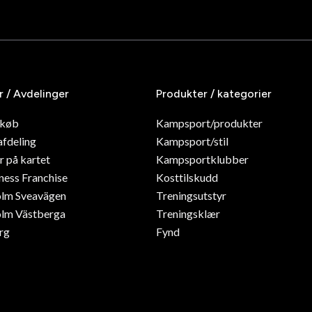
r / Avdelinger
Produkter / kategorier
dkøb
Kampsport/produkter
afdeling
Kampsport/stil
r på kartet
Kampsportklubber
ness Franchise
Kosttilskudd
olm Sveavägen
Treningsutstyr
lm Västberga
Treningsklær
rg
Fynd