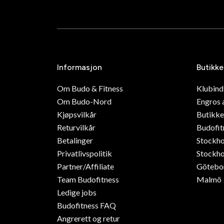
Informasjon
Butikke
Om Budo & Fitness
Klubin
Om Budo-Nord
Engros 
Kjøpsvilkår
Butikke
Returvilkår
Budofit
Betalinger
Stockh
Privatlivspolitik
Stockho
Partner/Affiliate
Götebo
Team Budofitness
Malmö
Ledige jobs
Budofitness FAQ
Angrerett og retur