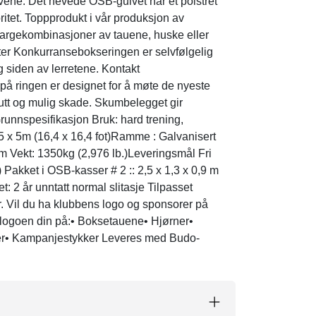
avene. Det hevede OSB-gulvet har et polstret
oritet. Toppprodukt i vår produksjon av
 fargekombinasjoner av tauene, huske eller
ter Konkurransebokseringen er selvfølgelig
g siden av lerretene. Kontakt
å ringen er designet for å møte de nyeste
kutt og mulig skade. Skumbelegget gir
k Grunnspesifikasjon Bruk: hard trening,
 5 x 5m (16,4 x 16,4 fot)Ramme : Galvanisert
5cm Vekt: 1350kg (2,976 lb.)Leveringsmål Fri
ot) Pakket i OSB-kasser # 2 :: 2,5 x 1,3 x 0,9 m
et: 2 år unntatt normal slitasje Tilpasset
r. Vil du ha klubbens logo og sponsorer på
te logoen din på:• Boksetauene• Hjørner•
nter• Kampanjestykker Leveres med Budo-