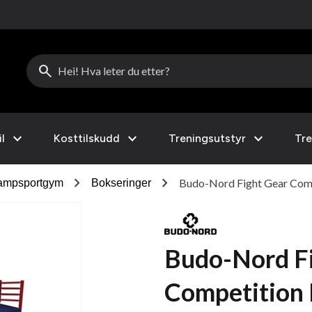
search
expand_more
expand_more
expand_more
l
Kosttilskudd
Treningsutstyr
Tre
chevron_right
chevron_right
Budo-Nord Fight Gear Comp
 kampsportgym
Bokseringer
Budo-Nord F
Competition 