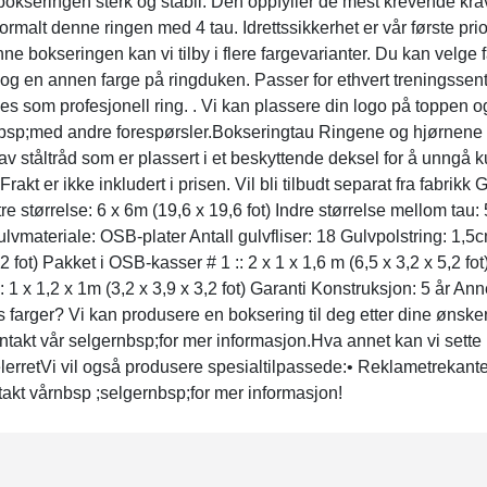
bokseringen sterk og stabil. Den oppfyller de mest krevende kr
ormalt denne ringen med 4 tau. Idrettssikkerhet er vår første pri
e bokseringen kan vi tilby i flere fargevarianter. Du kan velge
g en annen farge på ringduken. Passer for ethvert treningssen
es som profesjonell ring. . Vi kan plassere din logo på toppen o
bsp;med andre forespørsler.Bokseringtau Ringene og hjørnene p
v ståltråd som er plassert i et beskyttende deksel for å unngå 
Frakt er ikke inkludert i prisen. Vil bli tilbudt separat fra fabrik
størrelse: 6 x 6m (19,6 x 19,6 fot) Indre størrelse mellom tau:
ulvmateriale: OSB-plater Antall gulvfliser: 18 Gulvpolstring: 1,
5,2 fot) Pakket i OSB-kasser # 1 :: 2 x 1 x 1,6 m (6,5 x 3,2 x 5,2 f
: 1 x 1,2 x 1m (3,2 x 3,9 x 3,2 fot) Garanti Konstruksjon: 5 år Ann
 farger? Vi kan produsere en boksering til deg etter dine ønske
. Kontakt vår selgernbsp;for mer informasjon.Hva annet kan vi set
delerretVi vil også produsere spesialtilpassede:• Reklametreka
akt vårnbsp ;selgernbsp;for mer informasjon!