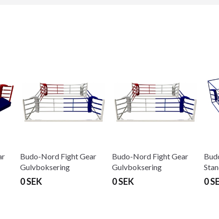
ar
Budo-Nord Fight Gear
Budo-Nord Fight Gear
Budo
Gulvboksering
Gulvboksering
Stan
0 SEK
0 SEK
0 S