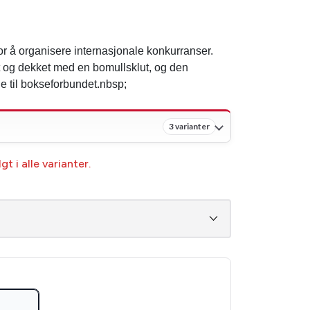
or å organisere internasjonale konkurranser.
et og dekket med en bomullsklut, og den
e til bokseforbundet.nbsp;
3 varianter
t i alle varianter.