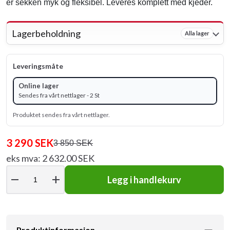
er sekken myk og fleksibel. Leveres komplett med kjeder.
Lagerbeholdning
Alla lager
Leveringsmåte
Online lager
Sendes fra vårt nettlager - 2 St
Produktet sendes fra vårt nettlager.
3 290 SEK
3 850 SEK
eks mva: 2 632.00 SEK
remove
add
Legg i handlekurv
Produktinformasjon