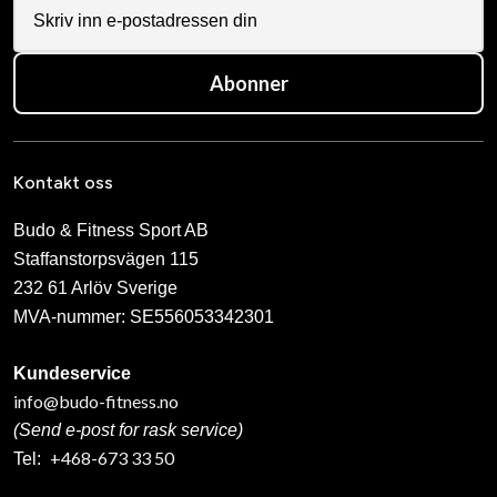
Abonner
Kontakt oss
Budo & Fitness Sport AB
Staffanstorpsvägen 115
232 61 Arlöv Sverige
MVA-nummer: SE556053342301
Kundeservice
info@budo-fitness.no
(Send e-post for rask service)
+468-673 33 50
Tel: