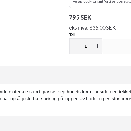
Velg produktvariant for å se lagerstat
795 SEK
eks mva: 636.00 SEK
Tall
remove
add
e materiale som tilpasser seg hodets form. Innsiden er dekket a
n har også justerbar snøring på toppen av hodet og en stor bor