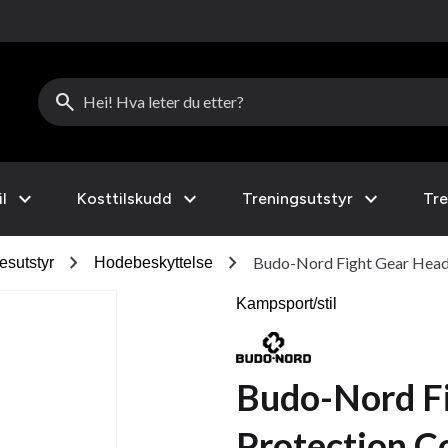
search
expand_more
expand_more
expand_more
l
Kosttilskudd
Treningsutstyr
Tre
chevron_right
chevron_right
Budo-Nord Fight Gear Head
esutstyr
Hodebeskyttelse
Kampsport/stil
Budo-Nord F
Protection C