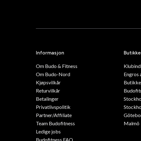
Informasjon
Butikke
Om Budo & Fitness
Klubin
Om Budo-Nord
Engros 
Kjøpsvilkår
Butikke
Returvilkår
Budofit
Betalinger
Stockh
Privatlivspolitik
Stockho
Partner/Affiliate
Götebo
Team Budofitness
Malmö
Ledige jobs
Budofitness FAQ