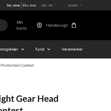
Inc. mva
Eks. mva
SEK - KR
NORSK
EXPAND_MORE
EXPAND_MORE
Min
account_circle
shopping_bag
Handlevogn
konto
expand_more
expand_more
ningsklær
Fynd
Varemerker
 Protection Contest
ight Gear Head
ontest