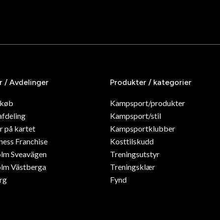
r / Avdelinger
Produkter / kategorier
dkøb
Kampsport/produkter
afdeling
Kampsport/stil
r på kartet
Kampsportklubber
ness Franchise
Kosttilskudd
olm Sveavägen
Treningsutstyr
lm Västberga
Treningsklær
rg
Fynd