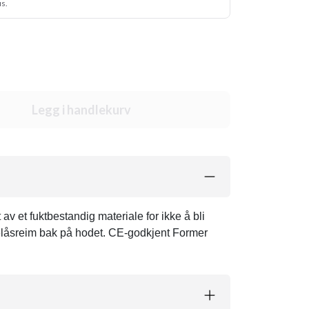
us.
Legg i handlekurv
v et fuktbestandig materiale for ikke å bli
relåsreim bak på hodet. CE-godkjent Former