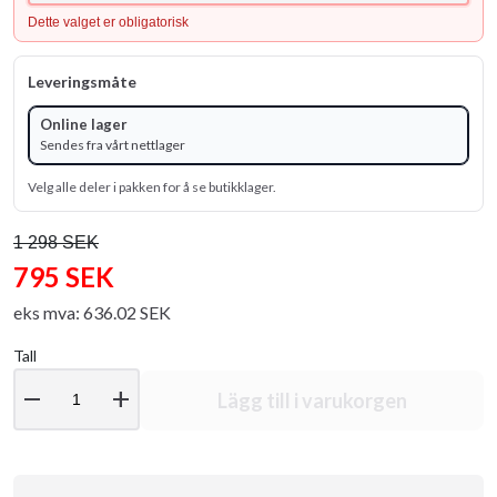
Dette valget er obligatorisk
Leveringsmåte
Online lager
Sendes fra vårt nettlager
Velg alle deler i pakken for å se butikklager.
1 298 SEK
795 SEK
eks mva: 636.02 SEK
Tall
remove
add
Lägg till i varukorgen