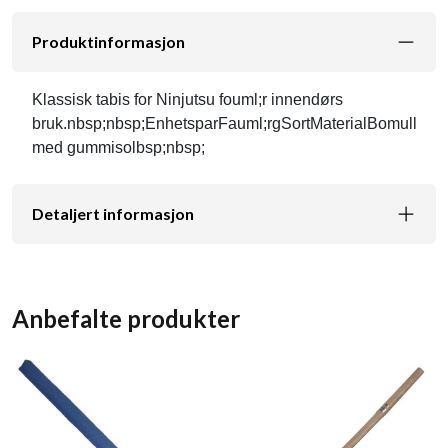
Produktinformasjon
Klassisk tabis for Ninjutsu fouml;r innendørs
bruk.nbsp;nbsp;EnhetsparFauml;rgSortMaterialBomull
med gummisolbsp;nbsp;
Detaljert informasjon
Anbefalte produkter