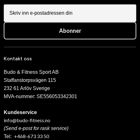
Abonner
Kontakt oss
Budo & Fitness Sport AB
Staffanstorpsvägen 115
232 61 Arlöv Sverige
MVA-nummer: SE556053342301
Kundeservice
info@budo-fitness.no
(Send e-post for rask service)
+468-673 33 50
Tel: