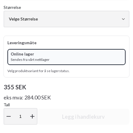
Størrelse
Leveringsmåte
Online lager
Sendes fra vårt nettlager
Velg produktvariant for å se lagerstatus.
355 SEK
eks mva: 284.00 SEK
Tall
remove
add
Legg i handlekurv